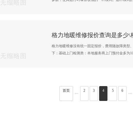
格力地暖维修没有统一固定报价，费用随故障类型
下：基础上门检测类‌：本地服务商上门预付金多为10元
首页
2
3
4
5
6
···
···