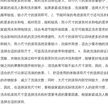
够同时容纳更多的衣物，相对洗衣负荷也更大。而小尺寸的滚筒容量较小
你家庭的成员人数和洗衣频率。如果家庭成员较多，洗涤频繁，选择大尺
涤频率较低，较小尺寸的滚筒即可。2、节能环保的考虑滚筒尺寸还与洗衣
消耗更多的水和电，相对而言，能耗较高；而小尺寸的滚筒对水和电的需
据家庭用水和用电情况，综合考虑节能环保因素，在尽可能满足洗衣需求的
寸也会影响到洗衣机的灵活性和便捷性。大尺寸的滚筒可以容纳更多的衣
间和精力。而小尺寸的滚筒虽然容量较小，但操作简便，适合少量衣物的
，选择合适的滚筒尺寸，可提高洗衣的效率和便捷性。4、高效洗涤的保证
较宽敞，衣物在洗涤过程中更容易受到充分的冲洗和搅拌，能够更好地去
衣物之间的摩擦和搅拌相对较少，清洗效果可能不如大尺寸滚筒。因此，
择适合的尺寸以保证洗涤的效果。5、舒适使用的体验滚筒尺寸的选择还会
涤的衣物较多，减少了洗涤次数；同时，大尺寸的滚筒内部空间较大，衣
捷。因此，在选择滚筒尺寸时，要根据家庭的实际情况和个人的使用习惯
，洗衣机滚筒尺寸是选择洗衣机时需要考虑的重要因素。根据家庭成员人
，选择合适的滚筒。