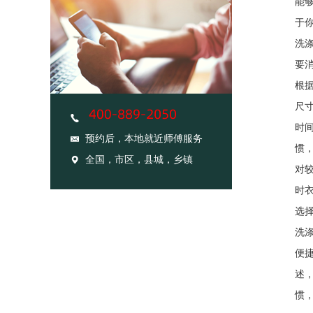
能
于
洗
要
根
尺
时
预约后，本地就近师傅服务
惯
全国，市区，县城，乡镇
对
时
选
洗
便
述
惯