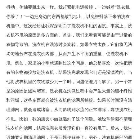
抖动，仿佛要跳出来一样。我赶紧把电源拔掉，一边喊着“洗衣机
你够了！”一边把身边的东西都放到地上，以免被抖落下来的洗衣
机砸中。这次经历让我深深明白了洗衣机不甩的困扰。事实上，洗
衣机不甩的原因是多方面的。首先，我们来看看可能是由于过量的
衣物导致的。洗衣机在洗涤时会旋转，如果衣物太多，它们将无法
均匀地分布在洗衣机内部，从而产生不平衡的重量，使洗衣机不
甩。例如，家里的小明就遇到过这个问题。他总是喜欢一次性把所
有的衣物都投放进洗衣机，结果洗完后发现它们还是湿漉漉的。当
他将洗衣机里的衣物减少到一半时，问题便迎刃而解了。另一个常
见的原因是滤网堵塞。洗衣机在洗涤过程中会产生大量的细小纤维
和污垢，这些东西就会被洗衣机的滤网所捕捉。如果长时间没有清
理滤网，就会造成堵塞，从而影响到水流的正常排除，导致洗衣机
不甩。比如，我的朋友小丽就遇到了这个问题。她经常偷懒不清理
洗衣机的滤网，结果洗完衣服发现它们一直没有甩干。后来，我告
诉她要定期清理滤网，于是问题便解决了。另外，洗衣机底部的调